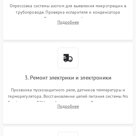
Опрессовка системы азотом для выявления микротрещин в
трубопроводе. Проверка испарителя и конденсатора
течеискателем. Демонтаж старого фильтра-осушителя и
Подробнее
продувка капиллярной трубки для устранения засоров.
3. Ремонт электрики и электроники
Прозвонка пускозащитного реле, датчиков температуры и
терморегулятора. Восстановление цепей питания системы No
Frost, включая ТЭН оттайки и вентилятор. Ремонт или замена
Подробнее
платы управления при сбоях алгоритмов.