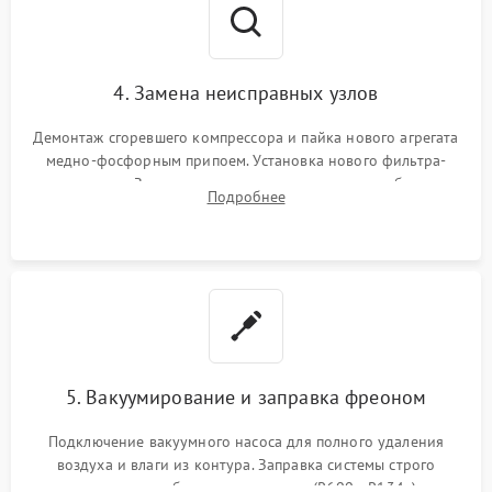
4. Замена неисправных узлов
Демонтаж сгоревшего компрессора и пайка нового агрегата
медно-фосфорным припоем. Установка нового фильтра-
осушителя. Замена изношенных вентиляторов обдува,
Подробнее
сломанных заслонок или поврежденных дверных петель.
5. Вакуумирование и заправка фреоном
Подключение вакуумного насоса для полного удаления
воздуха и влаги из контура. Заправка системы строго
дозированным объемом хладагента (R600a, R134a) по