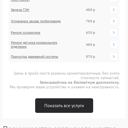
Замена ТЭН
480 р
Устранение засора трубопровода
780 р
Ремонт испарителя
630 р
Ремонт датчика морозильного
480 р
отделения
Прочистка дренажной системы
870 р
Цены в прайс-листе указаны ориентировочные, без учета
стоимости запчастей.
Записывайтесь на бесплатную диагностику.
Мы проверим ваше устройство и укажем на неисправность.
Показать все услуги