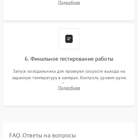
Подробнее
электронным весам. Контроль рабочего давления в системе.
6. Финальное тестирование работы
Запуск холодильника для проверки скорости выхода на
заданную температуру в камерах. Контроль уровня шума
компрессора, отсутствия обмерзания стенок и корректного
Подробнее
срабатывания системы автоматической оттайки.
FAQ. Ответы на вопросы