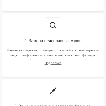
4. Замена неисправных узлов
Демонтаж сгоревшего компрессора и пайка нового агрегата
медно-фосфорным припоем. Установка нового фильтра-
осушителя. Замена изношенных вентиляторов обдува,
Подробнее
сломанных заслонок или поврежденных дверных петель.