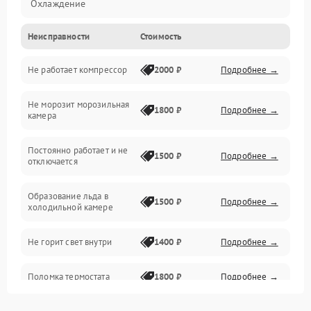
Охлаждение
Неисправности
Стоимость
Механика
Не работает компрессор
2000 ₽
Подробнее →
Электропитание
Не морозит морозильная
Дренаж
1800 ₽
Подробнее →
камера
Оттайка
Постоянно работает и не
1500 ₽
Подробнее →
отключается
Программное обеспечение
Образование льда в
1500 ₽
Подробнее →
холодильной камере
Не горит свет внутри
1400 ₽
Подробнее →
Поломка термостата
1800 ₽
Подробнее →