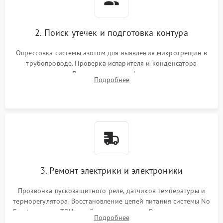
2. Поиск утечек и подготовка контура
Опрессовка системы азотом для выявления микротрещин в
трубопроводе. Проверка испарителя и конденсатора
течеискателем. Демонтаж старого фильтра-осушителя и
Подробнее
продувка капиллярной трубки для устранения засоров.
3. Ремонт электрики и электроники
Прозвонка пускозащитного реле, датчиков температуры и
терморегулятора. Восстановление цепей питания системы No
Frost, включая ТЭН оттайки и вентилятор. Ремонт или замена
Подробнее
платы управления при сбоях алгоритмов.