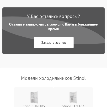
Не работает вентилятор
1800 ₽
Подробнее →
Поломка системы No Frost
2600 ₽
Подробнее →
У Вас остались вопросы?
Оставьте заявку, мы свяжемся с Вами в ближайшее
Образование конденсата
1800 ₽
Подробнее →
на стенках
время
Сбой в работе инвертора
2100 ₽
Подробнее →
Заказать звонок
Запах горелого при
2000 ₽
Подробнее →
работе
Не включается
1000 ₽
Подробнее →
холодильник
Модели холодильников Stinol
Проблемы с системой
автоматической
1800 ₽
Подробнее →
разморозки
Stinol STN 185
Stinol STN 167