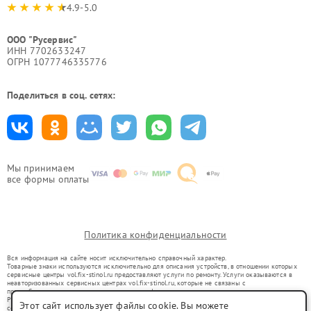
4.9-5.0
ООО "Русервис"
ИНН 7702633247
ОГРН 1077746335776
Поделиться в соц. сетях:
Мы принимаем
все формы оплаты
Политика конфиденциальности
Вся информация на сайте носит исключительно справочный характер.
Товарные знаки используются исключительно для описания устройств, в отношении которых
сервисные центры vol.fix-stinol.ru предоставляют услуги по ремонту. Услуги оказываются в
неавторизованных сервисных центрах vol.fix-stinol.ru, которые не связаны с
правообладателями товарных знаков или их официальными представителями.
Ремонт осуществляется для устройств, уже введенных в гражданский оборот в соответствии
Этот сайт использует файлы cookie. Вы можете
со статьей 1487 ГК РФ.