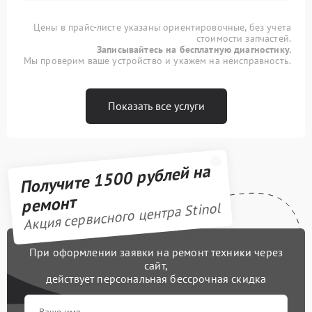
Цены в прайс-листе указаны ориентировочные, без учета
стоимости запчастей.
Записывайтесь на бесплатную диагностику.
Мы проверим ваше устройство и укажем на неисправность.
Показать все услуги
Получите 1500 рублей на
ремонт
Акция сервисного центра Stinol
При оформлении заявки на ремонт техники через
сайт,
действует персональная бессрочная скидка