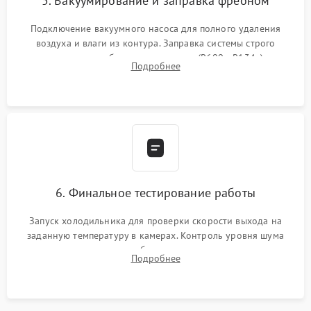
5. Вакуумирование и заправка фреоном
Подключение вакуумного насоса для полного удаления
воздуха и влаги из контура. Заправка системы строго
дозированным объемом хладагента (R600a, R134a) по
Подробнее
электронным весам. Контроль рабочего давления в системе.
6. Финальное тестирование работы
Запуск холодильника для проверки скорости выхода на
заданную температуру в камерах. Контроль уровня шума
компрессора, отсутствия обмерзания стенок и корректного
Подробнее
срабатывания системы автоматической оттайки.