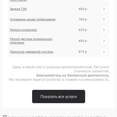
Замена ТЭН
480 р
Устранение засора трубопровода
780 р
Ремонт испарителя
630 р
Ремонт датчика морозильного
480 р
отделения
Прочистка дренажной системы
870 р
Цены в прайс-листе указаны ориентировочные, без учета
стоимости запчастей.
Записывайтесь на бесплатную диагностику.
Мы проверим ваше устройство и укажем на неисправность.
Показать все услуги