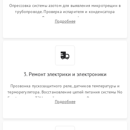
Опрессовка системы азотом для выявления микротрещин в
трубопроводе. Проверка испарителя и конденсатора
течеискателем. Демонтаж старого фильтра-осушителя и
Подробнее
продувка капиллярной трубки для устранения засоров.
3. Ремонт электрики и электроники
Прозвонка пускозащитного реле, датчиков температуры и
терморегулятора. Восстановление цепей питания системы No
Frost, включая ТЭН оттайки и вентилятор. Ремонт или замена
Подробнее
платы управления при сбоях алгоритмов.