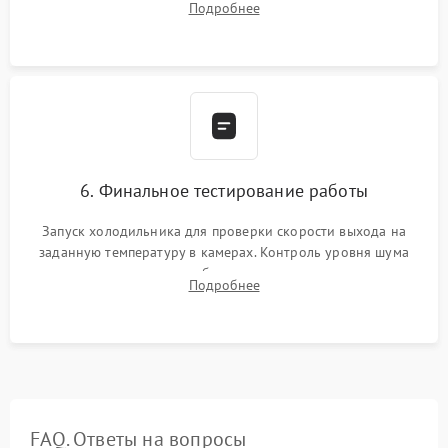
Подробнее
электронным весам. Контроль рабочего давления в системе.
6. Финальное тестирование работы
Запуск холодильника для проверки скорости выхода на
заданную температуру в камерах. Контроль уровня шума
компрессора, отсутствия обмерзания стенок и корректного
Подробнее
срабатывания системы автоматической оттайки.
FAQ. Ответы на вопросы