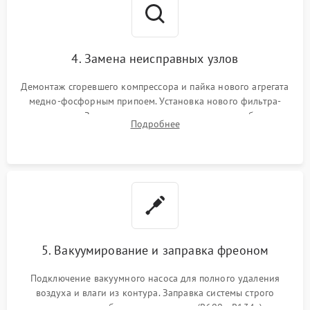
4. Замена неисправных узлов
Демонтаж сгоревшего компрессора и пайка нового агрегата
медно-фосфорным припоем. Установка нового фильтра-
осушителя. Замена изношенных вентиляторов обдува,
Подробнее
сломанных заслонок или поврежденных дверных петель.
5. Вакуумирование и заправка фреоном
Подключение вакуумного насоса для полного удаления
воздуха и влаги из контура. Заправка системы строго
дозированным объемом хладагента (R600a, R134a) по