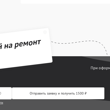
й на ремонт
При оформл
Отправить заявку и получить 1500 ₽
сти