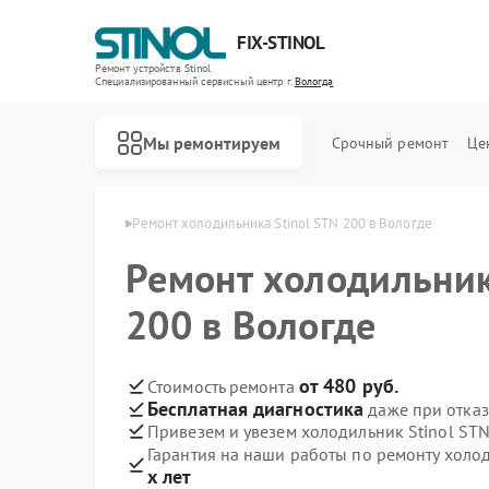
FIX-STINOL
Ремонт устройств Stinol
Специализированный cервисный центр г.
Вологда
Мы ремонтируем
Срочный ремонт
Це
ов Stinol в Вологде
Ремонт холодильника Stinol STN 200 в Вологде
Ремонт холодильник
200 в Вологде
от 480 руб.
Стоимость ремонта
Бесплатная диагностика
даже при отказ
Привезем и увезем холодильник Stinol ST
Гарантия на наши работы по ремонту холо
х лет