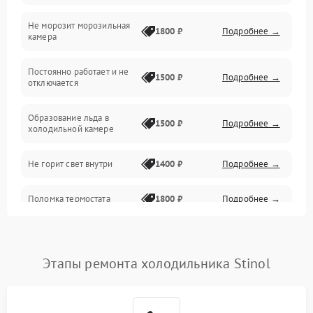
Не морозит морозильная
Дренаж
1800 ₽
Подробнее →
камера
Оттайка
Постоянно работает и не
1500 ₽
Подробнее →
отключается
Программное обеспечение
Образование льда в
1500 ₽
Подробнее →
холодильной камере
Не горит свет внутри
1400 ₽
Подробнее →
Поломка термостата
1800 ₽
Подробнее →
Не работает вентилятор
1800 ₽
Подробнее →
Этапы ремонта холодильника Stinol
Поломка системы No Frost
2600 ₽
Подробнее →
Образование конденсата
1800 ₽
Подробнее →