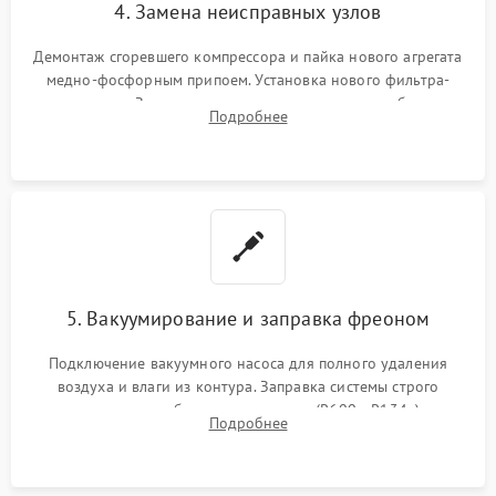
4. Замена неисправных узлов
Демонтаж сгоревшего компрессора и пайка нового агрегата
медно-фосфорным припоем. Установка нового фильтра-
осушителя. Замена изношенных вентиляторов обдува,
Подробнее
сломанных заслонок или поврежденных дверных петель.
5. Вакуумирование и заправка фреоном
Подключение вакуумного насоса для полного удаления
воздуха и влаги из контура. Заправка системы строго
дозированным объемом хладагента (R600a, R134a) по
Подробнее
электронным весам. Контроль рабочего давления в системе.