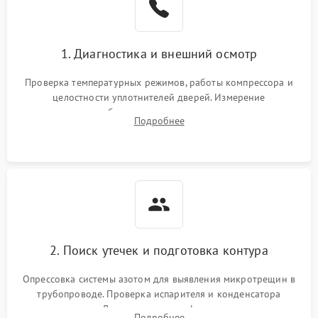
на стенках
Сбой в работе инвертора
2100 ₽
Подробнее →
1. Диагностика и внешний осмотр
Запах горелого при
2000 ₽
Подробнее →
Проверка температурных режимов, работы компрессора и
работе
целостности уплотнителей дверей. Измерение
сопротивления обмоток мотора, проверка термостата и
Не включается
Подробнее
1000 ₽
Подробнее →
считывание кодов ошибок с электронного дисплея.
холодильник
Проблемы с системой
автоматической
1800 ₽
Подробнее →
разморозки
2. Поиск утечек и подготовка контура
Опрессовка системы азотом для выявления микротрещин в
трубопроводе. Проверка испарителя и конденсатора
течеискателем. Демонтаж старого фильтра-осушителя и
Подробнее