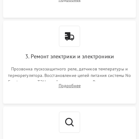
продувка капиллярной трубки для устранения засоров.
3. Ремонт электрики и электроники
Прозвонка пускозащитного реле, датчиков температуры и
терморегулятора. Восстановление цепей питания системы No
Frost, включая ТЭН оттайки и вентилятор. Ремонт или замена
Подробнее
платы управления при сбоях алгоритмов.