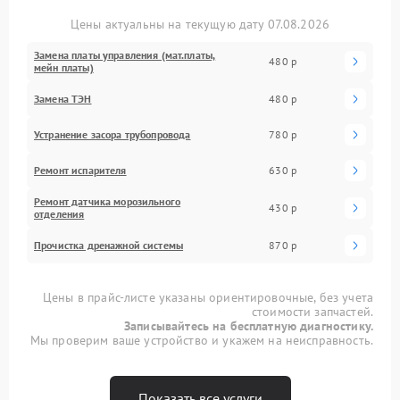
Цены актуальны на текущую дату 07.08.2026
Замена платы управления (мат.платы,
480 р
мейн платы)
Замена ТЭН
480 р
Устранение засора трубопровода
780 р
Ремонт испарителя
630 р
Ремонт датчика морозильного
430 р
отделения
Прочистка дренажной системы
870 р
Цены в прайс-листе указаны ориентировочные, без учета
стоимости запчастей.
Записывайтесь на бесплатную диагностику.
Мы проверим ваше устройство и укажем на неисправность.
Показать все услуги