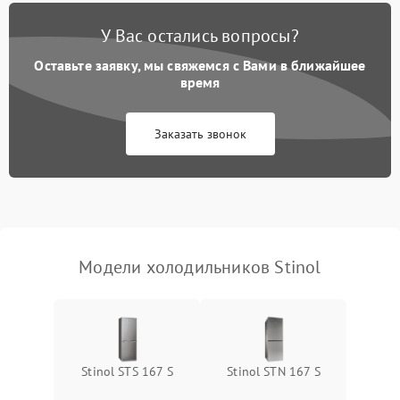
Поломка системы No Frost
2600 ₽
Подробнее →
У Вас остались вопросы?
Оставьте заявку, мы свяжемся с Вами в ближайшее
Образование конденсата
1800 ₽
Подробнее →
на стенках
время
Сбой в работе инвертора
2100 ₽
Подробнее →
Заказать звонок
Запах горелого при
2000 ₽
Подробнее →
работе
Не включается
1000 ₽
Подробнее →
холодильник
Модели холодильников Stinol
Проблемы с системой
автоматической
1800 ₽
Подробнее →
разморозки
Stinol STS 167 S
Stinol STN 167 S