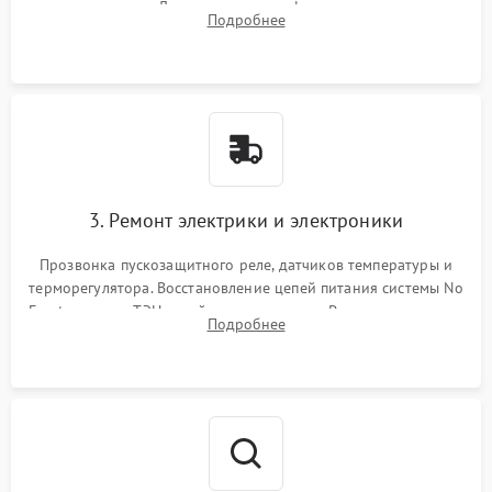
течеискателем. Демонтаж старого фильтра-осушителя и
Подробнее
продувка капиллярной трубки для устранения засоров.
3. Ремонт электрики и электроники
Прозвонка пускозащитного реле, датчиков температуры и
терморегулятора. Восстановление цепей питания системы No
Frost, включая ТЭН оттайки и вентилятор. Ремонт или замена
Подробнее
платы управления при сбоях алгоритмов.