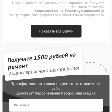
Цены в прайс-листе указаны ориентировочные, без учета
стоимости запчастей.
Записывайтесь на бесплатную диагностику.
Мы проверим ваше устройство и укажем на неисправность.
Показать все услуги
Получите 1500 рублей на
ремонт
Акция сервисного центра Stinol
При оформлении заявки на ремонт техники через
сайт,
действует персональная бессрочная скидка