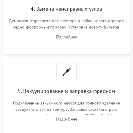
4. Замена неисправных узлов
Демонтаж сгоревшего компрессора и пайка нового агрегата
медно-фосфорным припоем. Установка нового фильтра-
осушителя. Замена изношенных вентиляторов обдува,
Подробнее
сломанных заслонок или поврежденных дверных петель.
5. Вакуумирование и заправка фреоном
Подключение вакуумного насоса для полного удаления
воздуха и влаги из контура. Заправка системы строго
дозированным объемом хладагента (R600a, R134a) по
Подробнее
электронным весам. Контроль рабочего давления в системе.