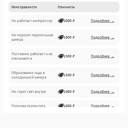
Неисправности
Стоимость
Механика
Не работает компрессор
2000 ₽
Подробнее →
Электропитание
Не морозит морозильная
Дренаж
1800 ₽
Подробнее →
камера
Оттайка
Постоянно работает и не
1500 ₽
Подробнее →
отключается
Программное обеспечение
Образование льда в
1500 ₽
Подробнее →
холодильной камере
Не горит свет внутри
1400 ₽
Подробнее →
Поломка термостата
1800 ₽
Подробнее →
Не работает вентилятор
1800 ₽
Подробнее →