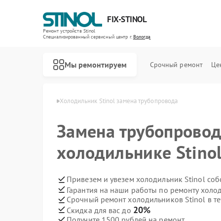
FIX-STINOL
Ремонт устройств Stinol
Специализированный cервисный центр г.
Вологда
Мы ремонтируем
Срочный ремонт
Це
ов Stinol в Вологде
Холодильник Stinol замена трубопровода
Замена трубопровод
холодильнике Stinol
Привезем и увезем холодильник Stinol соб
Гарантия на наши работы по ремонту холо
Срочный ремонт холодильников Stinol в те
20%
Скидка для вас до
Получите 1500 рублей на ремонт